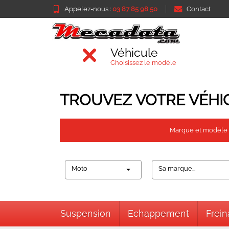
Appelez-nous :
03 87 85 98 50
Contact
Véhicule
Choisissez le modèle
TROUVEZ VOTRE VÉHI
Marque et modèle
Moto
Sa marque...
Suspension
Echappement
Frei