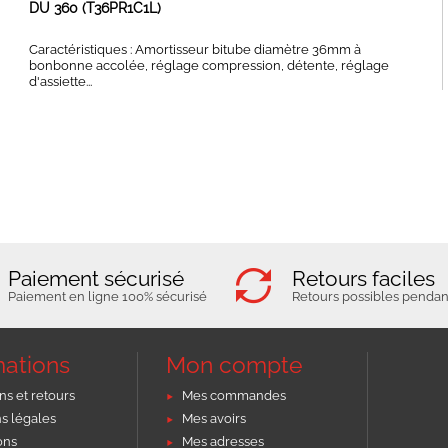
DU 360 (T36PR1C1L)
Caractéristiques : Amortisseur bitube diamètre 36mm à
bonbonne accolée, réglage compression, détente, réglage
d'assiette...
Paiement sécurisé
Retours faciles
Paiement en ligne 100% sécurisé
Retours possibles pendant
mations
Mon compte
ns et retours
Mes commandes
s légales
Mes avoirs
ons
Mes adresses