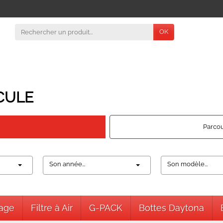
OK
CULE
Parcou
Son année...
Son modèle...
nage
Filtre à Air
G-PACK
Bottes Daytona