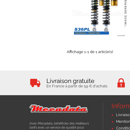
EXPEDIÉ SOUS 5 À 10 JOURS
Affichage 1-1 de 1 article(s)
Livraison gratuite
En France à partir de 59 € d'achats
Infor
Livraiso
Mention
Avec Mecadata, bénéficiez des meilleurs
tarifs avec un service de qualité pour
Conditi