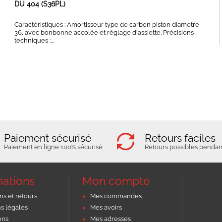
DU 404 (S36PL)
Caractéristiques : Amortisseur type de carbon piston diametre
36, avec bonbonne accolée et réglage d'assiette. Précisions
techniques :...
Paiement sécurisé
Retours faciles
Paiement en ligne 100% sécurisé
Retours possibles pendant
mations
Mon compte
ns et retours
Mes commandes
s légales
Mes avoirs
ons
Mes adresses