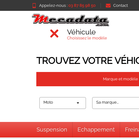
Appelez-nous :
03 87 85 98 50
Contact
Véhicule
Choisissez le modèle
TROUVEZ VOTRE VÉHI
Marque et modèle
Moto
Sa marque...
Suspension
Echappement
Frei