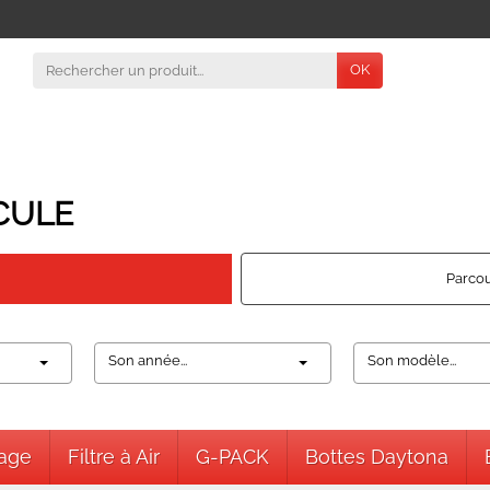
OK
CULE
Parcou
Son année...
Son modèle...
nage
Filtre à Air
G-PACK
Bottes Daytona