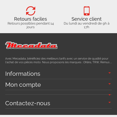
Retours faciles
Service client
Retours possibles pendant 14
Du lundi au vendredi de 9h à
jours
17h
Avec Mecadata, bénéficiez des meilleurs tarifs avec un service de qualité pour
l'achat de vos pièces moto. Nous proposons les marques : Ohlins, TRW, Remus ...
Informations
Mon compte
Contactez-nous