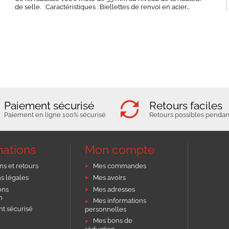
de selle. Caractéristiques : Biellettes de renvoi en acier...
Paiement sécurisé
Retours faciles
Paiement en ligne 100% sécurisé
Retours possibles pendant
mations
Mon compte
ns et retours
Mes commandes
s légales
Mes avoirs
ons
Mes adresses
on
Mes informations
t sécurisé
personnelles
Mes bons de