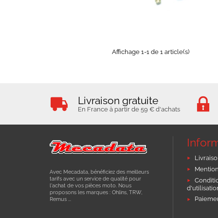
EXPÉDIÉ SOUS 3 À 5 JOURS
OUVRÉS
Affichage 1-1 de 1 article(s)
Livraison gratuite
En France à partir de 59 € d'achats
Infor
Livraiso
Mention
Avec Mecadata, bénéficiez des meilleurs
tarifs avec un service de qualité pour
Conditi
l'achat de vos pièces moto. Nous
d'utilisati
proposons les marques : Ohlins, TRW,
Paiemen
Remus ...