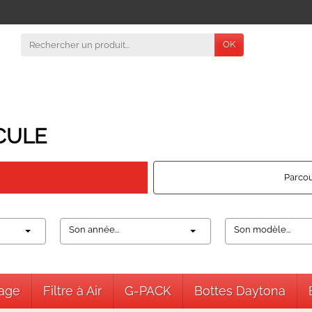
OK
CULE
Parcou
Son année...
Son modèle...
nage
Filtre à Air
G-PACK
Bottes Daytona