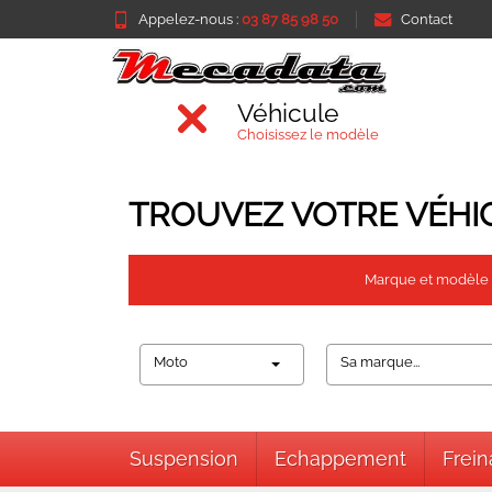
Appelez-nous :
03 87 85 98 50
Contact
Véhicule
Choisissez le modèle
TROUVEZ VOTRE VÉHI
Marque et modèle
Moto
Sa marque...
Suspension
Echappement
Frei