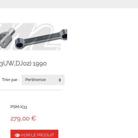
,3UW,DJ02) 1990
Trier par :
Pertinence
PSM-X33
279,00 €
VOIR LE PRODUIT