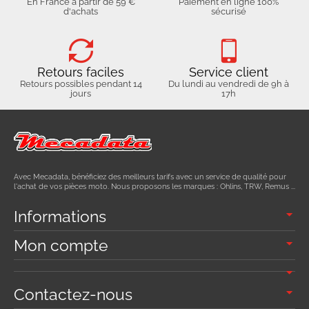
En France à partir de 59 €
Paiement en ligne 100%
d'achats
sécurisé
Retours faciles
Service client
Retours possibles pendant 14
Du lundi au vendredi de 9h à
jours
17h
Avec Mecadata, bénéficiez des meilleurs tarifs avec un service de qualité pour
l'achat de vos pièces moto. Nous proposons les marques : Ohlins, TRW, Remus ...
Informations
Mon compte
Contactez-nous