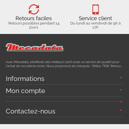
Retours faciles
Service client
Retours possibles pendant 14
Du lundi au vendredi de 9h à
jours
17h
Avec Mecadata, bénéficiez des meilleurs tarifs avec un service de qualité pour
l'achat de vos pièces moto. Nous proposons les marques : Ohlins, TRW, Remus ...
Informations
Mon compte
Contactez-nous