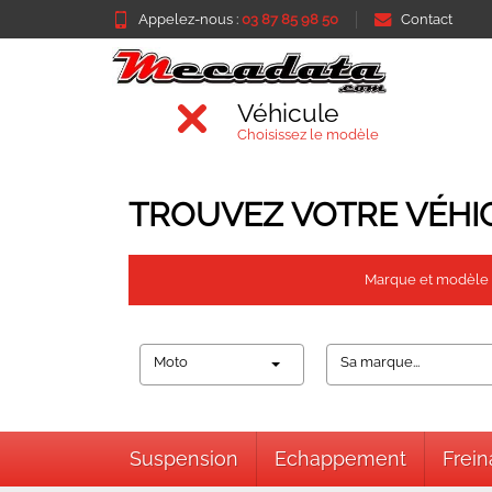
Appelez-nous :
03 87 85 98 50
Contact
Véhicule
Choisissez le modèle
TROUVEZ VOTRE VÉHI
Marque et modèle
Moto
Sa marque...
Suspension
Echappement
Frei