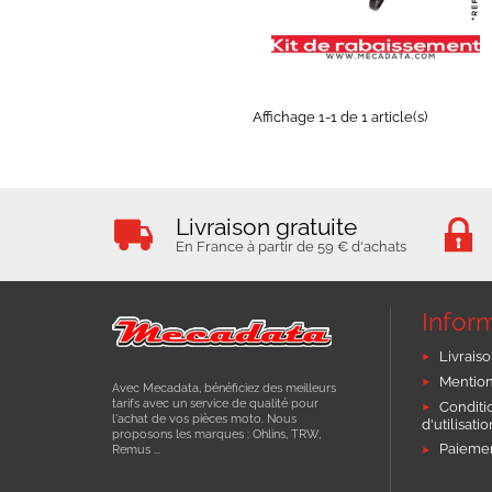
EXPÉDIÉ SOUS 8 JOURS
Affichage 1-1 de 1 article(s)
Livraison gratuite
En France à partir de 59 € d'achats
Infor
Livraiso
Mention
Avec Mecadata, bénéficiez des meilleurs
tarifs avec un service de qualité pour
Conditi
l'achat de vos pièces moto. Nous
d'utilisati
proposons les marques : Ohlins, TRW,
Paiemen
Remus ...