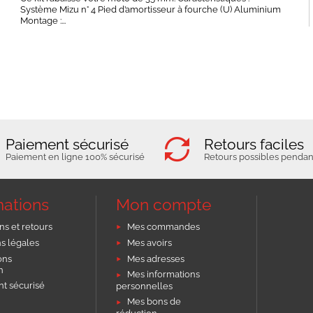
Système Mizu n° 4 Pied d’amortisseur à fourche (U) Aluminium
Montage :...
Paiement sécurisé
Retours faciles
Paiement en ligne 100% sécurisé
Retours possibles pendant
mations
Mon compte
ns et retours
Mes commandes
s légales
Mes avoirs
ons
Mes adresses
on
Mes informations
t sécurisé
personnelles
Mes bons de