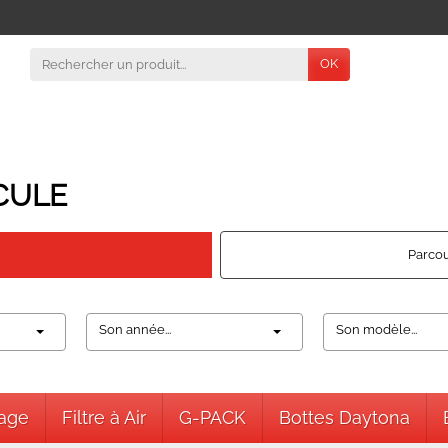
OK
CULE
Parcou
Son année...
Son modèle...
nage
Filtre à Air
G-PACK
Bottes Daytona