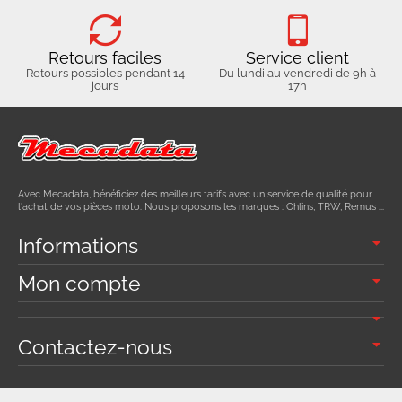
Retours faciles
Service client
Retours possibles pendant 14
Du lundi au vendredi de 9h à
jours
17h
Avec Mecadata, bénéficiez des meilleurs tarifs avec un service de qualité pour
l'achat de vos pièces moto. Nous proposons les marques : Ohlins, TRW, Remus ...
Informations
Mon compte
Contactez-nous