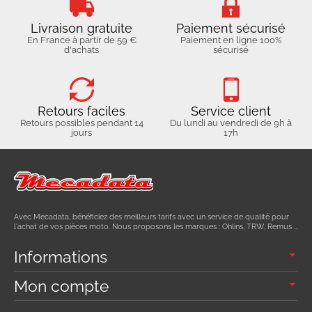
Livraison gratuite
Paiement sécurisé
En France à partir de 59 €
Paiement en ligne 100%
d'achats
sécurisé
Retours faciles
Service client
Retours possibles pendant 14
Du lundi au vendredi de 9h à
jours
17h
Avec Mecadata, bénéficiez des meilleurs tarifs avec un service de qualité pour
l'achat de vos pièces moto. Nous proposons les marques : Ohlins, TRW, Remus ...
Informations
Mon compte