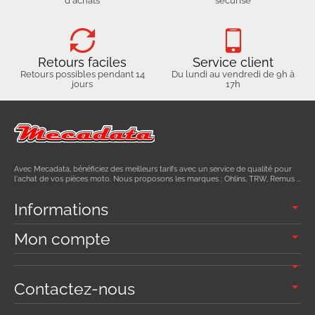
d'achats
sécurisé
Retours faciles
Service client
Retours possibles pendant 14
Du lundi au vendredi de 9h à
jours
17h
Avec Mecadata, bénéficiez des meilleurs tarifs avec un service de qualité pour
l'achat de vos pièces moto. Nous proposons les marques : Ohlins, TRW, Remus ...
Informations
Mon compte
Contactez-nous