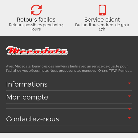
Retours faciles
Service client
Retours possibles pendant 14
Du lundi au vendredi de 9h à
jours
17h
Avec Mecadata, bénéficiez des meilleurs tarifs avec un service de qualité pour
l'achat de vos pièces moto. Nous proposons les marques : Ohlins, TRW, Remus ...
Informations
Mon compte
Contactez-nous