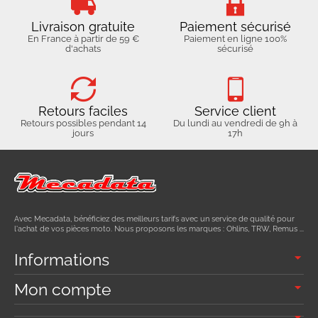
Livraison gratuite
Paiement sécurisé
En France à partir de 59 €
Paiement en ligne 100%
d'achats
sécurisé
Retours faciles
Service client
Retours possibles pendant 14
Du lundi au vendredi de 9h à
jours
17h
Avec Mecadata, bénéficiez des meilleurs tarifs avec un service de qualité pour
l'achat de vos pièces moto. Nous proposons les marques : Ohlins, TRW, Remus ...
Informations
Mon compte