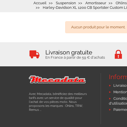
Accueil
Suspension
Amortisseur
Ohlins
Harley-Davidson XL 1200 CB Sportster Custom Lim
Aucun produit pour le moment.
Livraison gratuite
En France à partir de 59 € d'achats
Infor
Livraiso
Mention
Avec Mecadata, bénéficiez des meilleurs
tarifs avec un service de qualité pour
Conditi
l'achat de vos pièces moto. Nous
d'utilisati
proposons les marques : Ohlins, TRW,
Paiemen
Remus ...