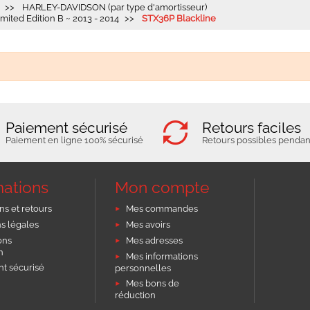
HARLEY-DAVIDSON (par type d'amortisseur)
ited Edition B ~ 2013 - 2014
STX36P Blackline
Paiement sécurisé
Retours faciles
Paiement en ligne 100% sécurisé
Retours possibles pendant
mations
Mon compte
ns et retours
Mes commandes
s légales
Mes avoirs
ons
Mes adresses
on
Mes informations
t sécurisé
personnelles
Mes bons de
réduction