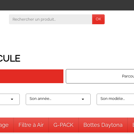
OK
CULE
Parcou
Son année...
Son modèle...
nage
Filtre à Air
G-PACK
Bottes Daytona