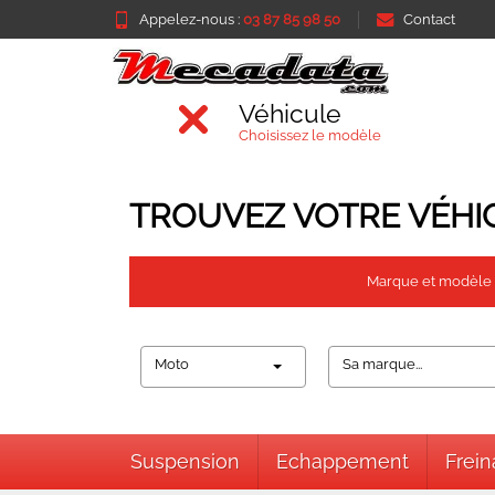
Appelez-nous :
03 87 85 98 50
Contact
Véhicule
Choisissez le modèle
TROUVEZ VOTRE VÉHI
Marque et modèle
Moto
Sa marque...
Suspension
Echappement
Frei