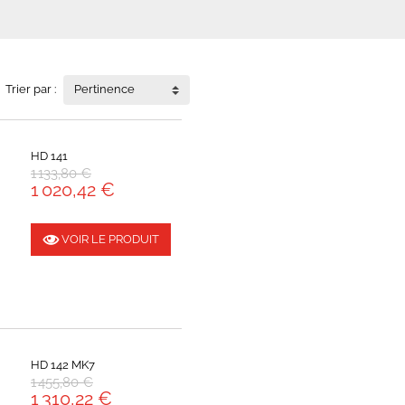
Trier par :
Pertinence
HD 141
1 133,80 €
1 020,42 €
VOIR LE PRODUIT
HD 142 MK7
1 455,80 €
1 310,22 €