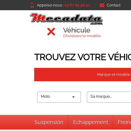
Appelez-nous :
03 87 85 98 50
Contact
Véhicule
Choisissez le modèle
TROUVEZ VOTRE VÉHI
Marque et modèle
Moto
Sa marque...
Suspension
Echappement
Frei