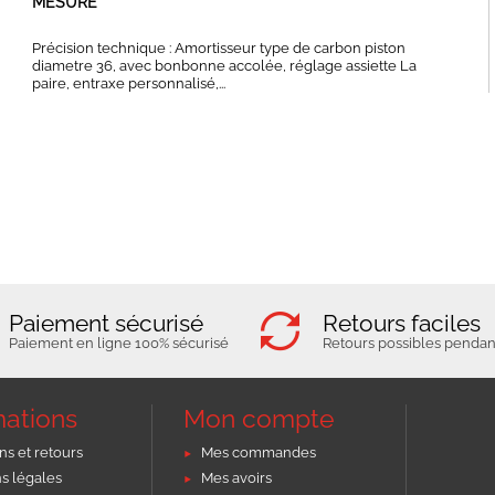
MESURE
Précision technique : Amortisseur type de carbon piston
diametre 36, avec bonbonne accolée, réglage assiette La
paire, entraxe personnalisé,...
Paiement sécurisé
Retours faciles
Paiement en ligne 100% sécurisé
Retours possibles pendant
mations
Mon compte
ns et retours
Mes commandes
s légales
Mes avoirs