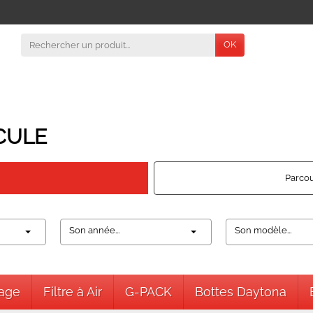
OK
CULE
Parcou
Son année...
Son modèle...
nage
Filtre à Air
G-PACK
Bottes Daytona