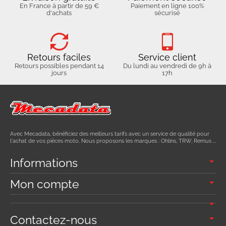
En France à partir de 59 €
Paiement en ligne 100%
d'achats
sécurisé
Retours faciles
Service client
Retours possibles pendant 14
Du lundi au vendredi de 9h à
jours
17h
Avec Mecadata, bénéficiez des meilleurs tarifs avec un service de qualité pour
l'achat de vos pièces moto. Nous proposons les marques : Ohlins, TRW, Remus ...
Informations
Mon compte
Contactez-nous