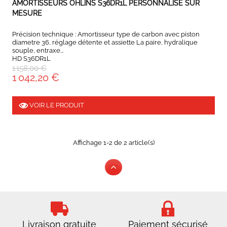
AMORTISSEURS OHLINS S36DR1L PERSONNALISÉ SUR
MESURE
Précision technique : Amortisseur type de carbon avec piston
diametre 36, réglage détente et assiette La paire, hydralique
souple, entraxe...
HD S36DR1L
1 158,00 €
1 042,20 €
VOIR LE PRODUIT
Affichage 1-2 de 2 article(s)
Livraison gratuite
Paiement sécurisé