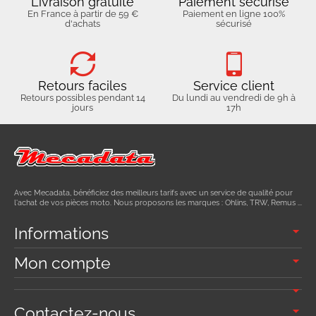
Livraison gratuite
Paiement sécurisé
En France à partir de 59 €
Paiement en ligne 100%
d'achats
sécurisé
Retours faciles
Service client
Retours possibles pendant 14
Du lundi au vendredi de 9h à
jours
17h
Avec Mecadata, bénéficiez des meilleurs tarifs avec un service de qualité pour
l'achat de vos pièces moto. Nous proposons les marques : Ohlins, TRW, Remus ...
Informations
Mon compte
Contactez-nous