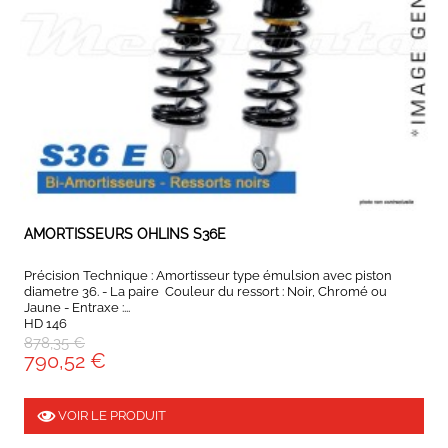
EXPEDIÉ SOUS 5 À 10 JOURS
AMORTISSEURS OHLINS S36E
Précision Technique : Amortisseur type émulsion avec piston
diametre 36. - La paire Couleur du ressort : Noir, Chromé ou
Jaune - Entraxe :...
HD 146
878,35 €
790,52 €
VOIR LE PRODUIT