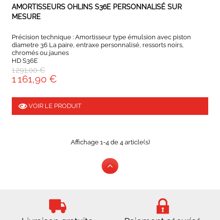
EXPEDIÉ SOUS 5 À 10 JOURS
AMORTISSEURS OHLINS S36E PERSONNALISÉ SUR
MESURE
Précision technique : Amortisseur type émulsion avec piston
diametre 36 La paire, entraxe personnalisé, ressorts noirs,
chromés ou jaunes
HD S36E
1 291,00 €
1 161,90 €
VOIR LE PRODUIT
Affichage 1-4 de 4 article(s)