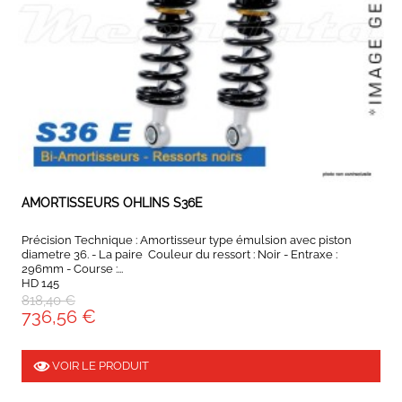
EXPEDIÉ SOUS 5 À 10 JOURS
AMORTISSEURS OHLINS S36E
Précision Technique : Amortisseur type émulsion avec piston
diametre 36. - La paire Couleur du ressort : Noir - Entraxe :
296mm - Course :...
HD 145
818,40 €
736,56 €
VOIR LE PRODUIT