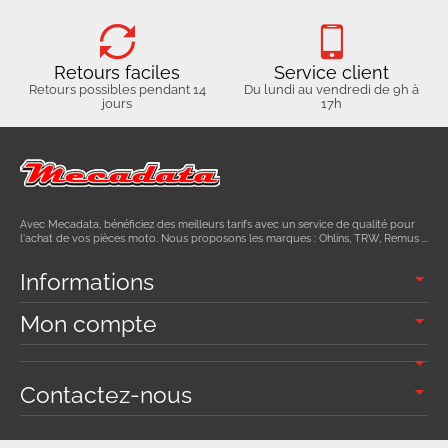
Retours faciles
Service client
Retours possibles pendant 14
Du lundi au vendredi de 9h à
jours
17h
Avec Mecadata, bénéficiez des meilleurs tarifs avec un service de qualité pour
l'achat de vos pièces moto. Nous proposons les marques : Ohlins, TRW, Remus ...
Informations
Mon compte
Contactez-nous