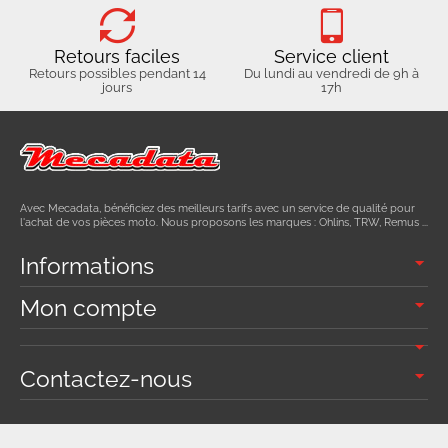
Retours faciles
Service client
Retours possibles pendant 14
Du lundi au vendredi de 9h à
jours
17h
Avec Mecadata, bénéficiez des meilleurs tarifs avec un service de qualité pour
l'achat de vos pièces moto. Nous proposons les marques : Ohlins, TRW, Remus ...
Informations
Mon compte
Contactez-nous