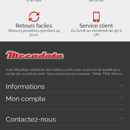
d'achats
sécurisé
Retours faciles
Service client
Retours possibles pendant 14
Du lundi au vendredi de 9h à
jours
17h
Avec Mecadata, bénéficiez des meilleurs tarifs avec un service de qualité pour
l'achat de vos pièces moto. Nous proposons les marques : Ohlins, TRW, Remus ...
Informations
Mon compte
Contactez-nous