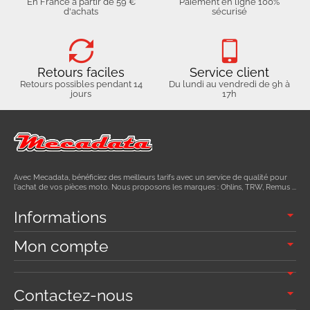
En France à partir de 59 €
Paiement en ligne 100%
d'achats
sécurisé
Retours faciles
Service client
Retours possibles pendant 14
Du lundi au vendredi de 9h à
jours
17h
Avec Mecadata, bénéficiez des meilleurs tarifs avec un service de qualité pour
l'achat de vos pièces moto. Nous proposons les marques : Ohlins, TRW, Remus ...
Informations
Mon compte
Contactez-nous