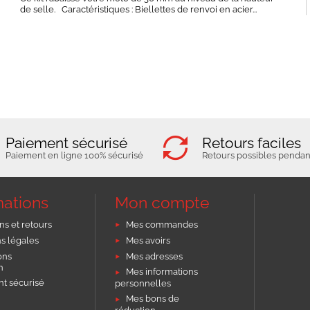
de selle. Caractéristiques : Biellettes de renvoi en acier...
Paiement sécurisé
Retours faciles
Paiement en ligne 100% sécurisé
Retours possibles pendant
mations
Mon compte
ns et retours
Mes commandes
s légales
Mes avoirs
ons
Mes adresses
on
Mes informations
t sécurisé
personnelles
Mes bons de