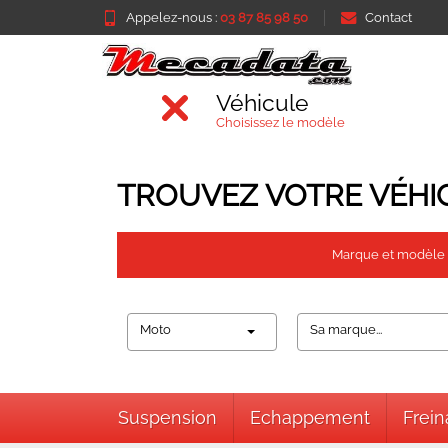
Appelez-nous :
03 87 85 98 50
Contact
Véhicule
Choisissez le modèle
TROUVEZ VOTRE VÉHI
Marque et modèle
Moto
Sa marque...
Suspension
Echappement
Frei