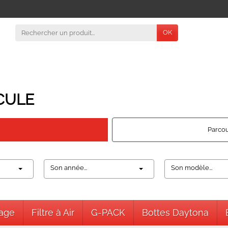
OK
CULE
Parcou
Son année...
Son modèle...
nage
Filtre à Air
G-PACK
Bottes Daytona