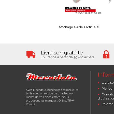
EXPÉDIÉ SOUS 3 À 5 JOURS
OUVRÉS
Affichage 1-1 de 1 article(s)
Livraison gratuite
En France à partir de 59 € d'achats
Infor
Livraiso
Mention
Avec Mecadata, bénéficiez des meilleurs
tarifs avec un service de qualité pour
Conditi
l'achat de vos pièces moto. Nous
d'utilisati
proposons les marques : Ohlins, TRW,
Paiemen
Remus ...