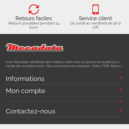
Retours faciles
Service client
Retours possibles pendant 14
Du lundi au vendredi de 9h à
jours
17h
Avec Mecadata, bénéficiez des meilleurs tarifs avec un service de qualité pour
l'achat de vos pièces moto. Nous proposons les marques : Ohlins, TRW, Remus ...
Informations
Mon compte
Contactez-nous