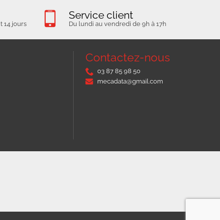
Service client
 14 jours
Du lundi au vendredi de 9h à 17h
Contactez-nous
03 87 85 98 50
mecadata@gmail.com