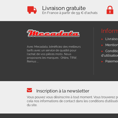
Livraison gratuite
En France à partir de 59 € d'achats
Infor
Livraiso
Mention
Avec Mecadata, bénéficiez des meilleurs
tarifs avec un service de qualité pour
Conditi
l'achat de vos pièces moto. Nous
d'utilisati
proposons les marques : Ohlins, TRW,
Paiemen
Remus ...
Inscription à la newsletter
Vous pouvez vous désinscrire à tout moment. Vous trouverez p
cela nos informations de contact dans les conditions d'utilisat
du site.