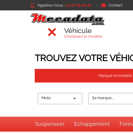
Appelez-nous :
03 87 85 98 50
Contact
Véhicule
Choisissez le modèle
TROUVEZ VOTRE VÉHI
Marque et modèle
Moto
Sa marque...
Suspension
Echappement
Frei