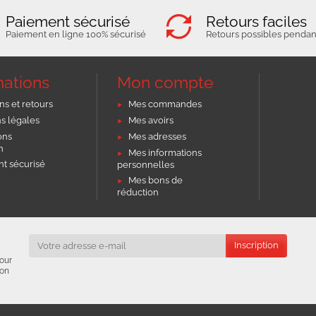
Paiement sécurisé
Retours faciles
Paiement en ligne 100% sécurisé
Retours possibles pendant
mations
Mon compte
ns et retours
Mes commandes
s légales
Mes avoirs
ons
Mes adresses
on
Mes informations
t sécurisé
personnelles
Mes bons de
réduction
our
ion