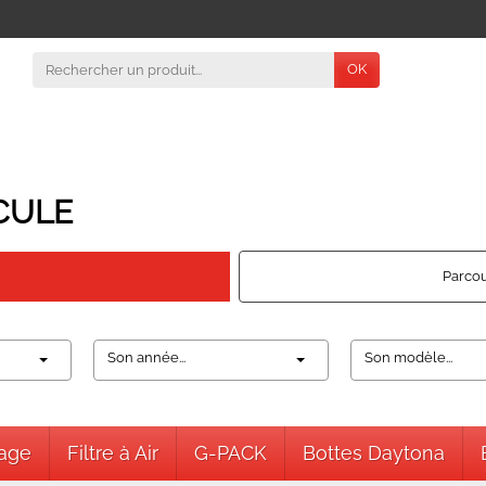
OK
CULE
Parcou
Son année...
Son modèle...
nage
Filtre à Air
G-PACK
Bottes Daytona