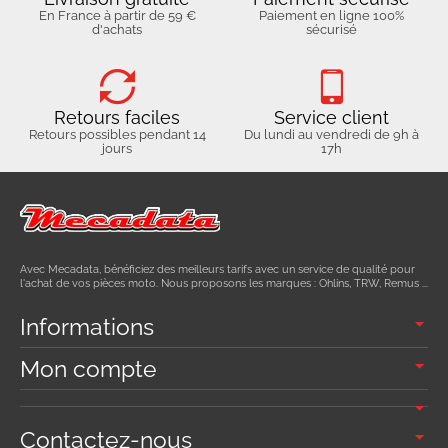
En France à partir de 59 €
Paiement en ligne 100%
d'achats
sécurisé
Retours faciles
Service client
Retours possibles pendant 14
Du lundi au vendredi de 9h à
jours
17h
Avec Mecadata, bénéficiez des meilleurs tarifs avec un service de qualité pour
l'achat de vos pièces moto. Nous proposons les marques : Ohlins, TRW, Remus ...
Informations
Mon compte
Contactez-nous