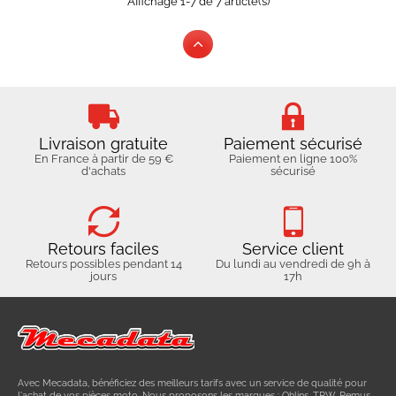
Affichage 1-7 de 7 article(s)
Livraison gratuite
Paiement sécurisé
En France à partir de 59 €
Paiement en ligne 100%
d'achats
sécurisé
Retours faciles
Service client
Retours possibles pendant 14
Du lundi au vendredi de 9h à
jours
17h
Avec Mecadata, bénéficiez des meilleurs tarifs avec un service de qualité pour
l'achat de vos pièces moto. Nous proposons les marques : Ohlins, TRW, Remus ...