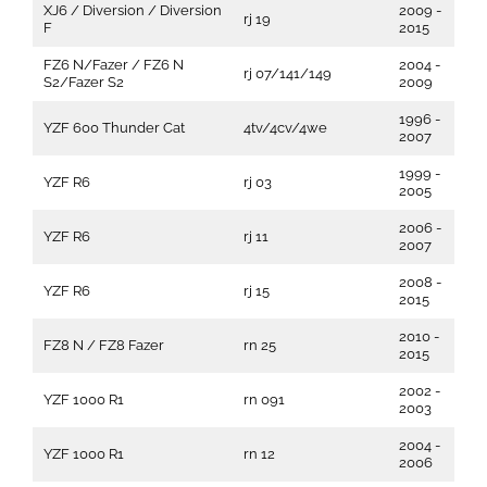
XJ6 / Diversion / Diversion
2009 -
rj 19
F
2015
FZ6 N/Fazer / FZ6 N
2004 -
rj 07/141/149
S2/Fazer S2
2009
1996 -
YZF 600 Thunder Cat
4tv/4cv/4we
2007
1999 -
YZF R6
rj 03
2005
2006 -
YZF R6
rj 11
2007
2008 -
YZF R6
rj 15
2015
2010 -
FZ8 N / FZ8 Fazer
rn 25
2015
2002 -
YZF 1000 R1
rn 091
2003
2004 -
YZF 1000 R1
rn 12
2006