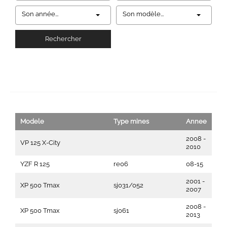
Son année...
Son modèle...
Rechercher
Modele
Type mines
Annee
2008 -
VP 125 X-City
2010
YZF R 125
re06
08-15
2001 -
XP 500 Tmax
sj031/052
2007
2008 -
XP 500 Tmax
sj061
2013