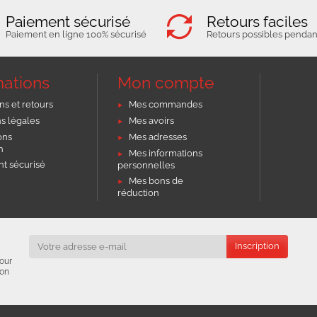
Paiement sécurisé
Retours faciles
Paiement en ligne 100% sécurisé
Retours possibles pendant
mations
Mon compte
ns et retours
Mes commandes
s légales
Mes avoirs
ons
Mes adresses
on
Mes informations
t sécurisé
personnelles
Mes bons de
réduction
our
ion