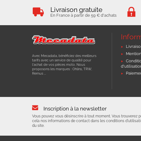
Livraison gratuite
En France à partir de 59 € d'achats
Infor
Livraiso
Mention
Avec Mecadata, bénéficiez des meilleurs
tarifs avec un service de qualité pour
Conditi
l'achat de vos pièces moto. Nous
d'utilisati
proposons les marques : Ohlins, TRW,
Paiemen
Remus ...
Inscription à la newsletter
Vous pouvez vous désinscrire à tout moment. Vous trouverez p
cela nos informations de contact dans les conditions d'utilisat
du site.