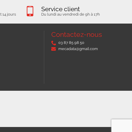
Service client
 14 jours
Du lundi au vendredi de 9h à 17h
Contactez-nous
03 87 85 98 50
mecadata@gmail.com