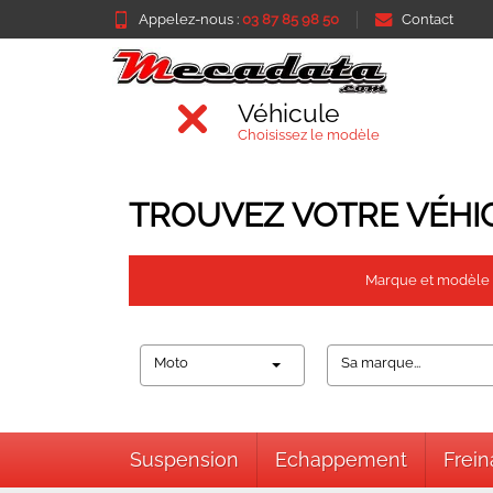
Appelez-nous :
03 87 85 98 50
Contact
Véhicule
Choisissez le modèle
TROUVEZ VOTRE VÉHI
Marque et modèle
Moto
Sa marque...
Suspension
Echappement
Frei