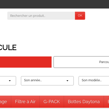
OK
CULE
Parcou
Son année...
Son modèle...
nage
Filtre à Air
G-PACK
Bottes Daytona