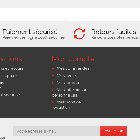
Paiement sécurisé
Retours faciles
Paiement en ligne 100% sécurisé
Retours possibles pendant
mations
Mon compte
ns et retours
Mes commandes
s légales
Mes avoirs
ons
Mes adresses
on
Mes informations
t sécurisé
personnelles
Mes bons de
réduction
our