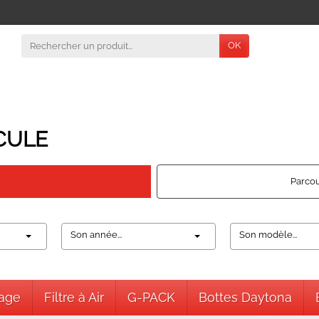
OK
CULE
Parcou
Son année...
Son modèle...
nage
Filtre à Air
G-PACK
Bottes Daytona