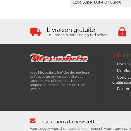
1290 Super Duke GT Euro5
Livraison gratuite
En France à partir de 59 € d'achats
Infor
Livraiso
Mention
Avec Mecadata, bénéficiez des meilleurs
tarifs avec un service de qualité pour
Conditi
l'achat de vos pièces moto. Nous
d'utilisati
proposons les marques : Ohlins, TRW,
Paiemen
Remus ...
Inscription à la newsletter
Vous pouvez vous désinscrire à tout moment. Vous trouverez p