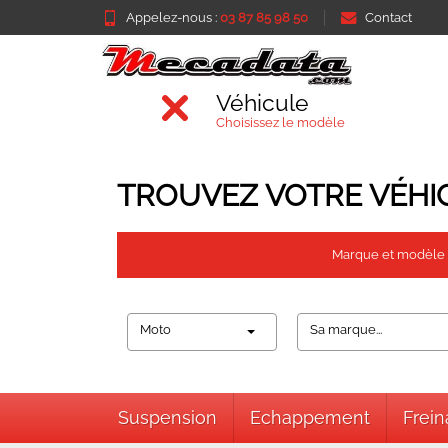
Appelez-nous :
03 87 85 98 50
Contact
Véhicule
Choisissez le modèle
TROUVEZ VOTRE VÉHI
Marque et modèle
Moto
Sa marque...
Suspension
Echappement
Frei