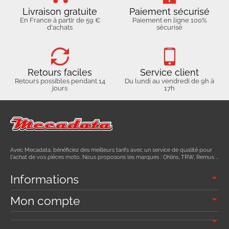
Livraison gratuite
Paiement sécurisé
En France à partir de 59 €
Paiement en ligne 100%
d'achats
sécurisé
Retours faciles
Service client
Retours possibles pendant 14
Du lundi au vendredi de 9h à
jours
17h
Avec Mecadata, bénéficiez des meilleurs tarifs avec un service de qualité pour
l'achat de vos pièces moto. Nous proposons les marques : Ohlins, TRW, Remus ...
Informations
Mon compte