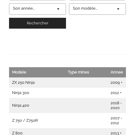
Son année...
Son modèle...
Rechercher
Modele
Type mines
Annee
ZX 250 Ninja
2009 +
Ninja 300
2012 +
2018 -
Ninja 400
2020
2007 -
Z 750 / Z750R
2012
Z 800
2013 +