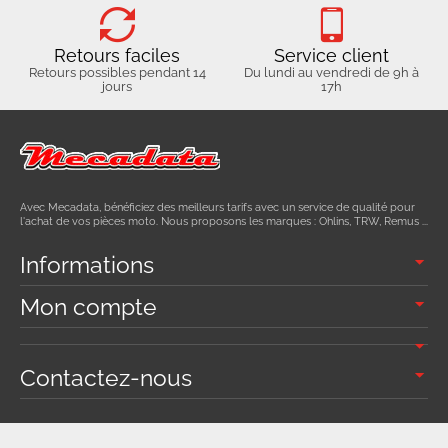
Retours faciles
Service client
Retours possibles pendant 14
Du lundi au vendredi de 9h à
jours
17h
Avec Mecadata, bénéficiez des meilleurs tarifs avec un service de qualité pour
l'achat de vos pièces moto. Nous proposons les marques : Ohlins, TRW, Remus ...
Informations
Mon compte
Contactez-nous