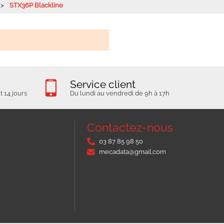
STX36P Blackline
Service client
 14 jours
Du lundi au vendredi de 9h à 17h
Contactez-nous
03 87 85 98 50
mecadata@gmail.com