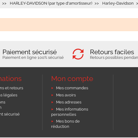
HARLEY-DAVIDSON (par type d'amortisseur)
Harley-Davidson
Paiement sécurisé
Retours faciles
Paiement en ligne 100% sécurisé
Retours possibles pendant
mations
Mon compte
ns et retours
Mes commandes
s légales
Mes avoirs
ons
Mes adresses
on
Mes informations
t sécurisé
personnelles
Mes bons de
réduction