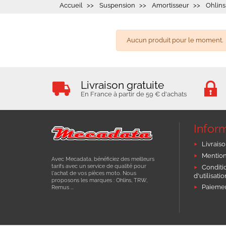
Accueil
Suspension
Amortisseur
Ohlins
Aucun produit pour le moment.
Livraison gratuite
En France à partir de 59 € d'achats
Infor
Livraiso
Mention
Avec Mecadata, bénéficiez des meilleurs
tarifs avec un service de qualité pour
Conditi
l'achat de vos pièces moto. Nous
d'utilisati
proposons les marques : Ohlins, TRW,
Paiemen
Remus ...