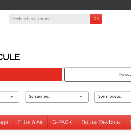
OK
CULE
Parcou
Son année...
Son modèle...
nage
Filtre à Air
G-PACK
Bottes Daytona