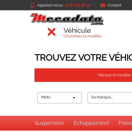
Appelez-nous :
03 87 85 98 50
Contact
Véhicule
Choisissez le modèle
TROUVEZ VOTRE VÉHI
Marque et modèle
Moto
Sa marque...
Suspension
Echappement
Frei