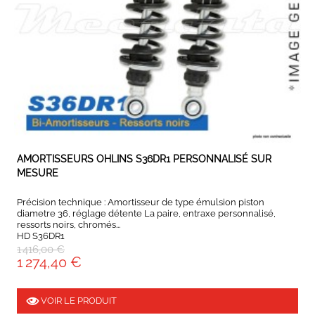
EXPEDIÉ SOUS 5 À 10 JOURS
AMORTISSEURS OHLINS S36DR1 PERSONNALISÉ SUR
MESURE
Précision technique : Amortisseur de type émulsion piston
diametre 36, réglage détente La paire, entraxe personnalisé,
ressorts noirs, chromés...
HD S36DR1
1 416,00 €
1 274,40 €
VOIR LE PRODUIT