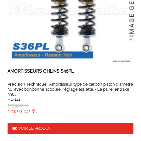
EXPEDIÉ SOUS 5 À 10 JOURS
AMORTISSEURS OHLINS S36PL
Précision Technique : Amortisseur type de carbon piston diametre
36, avec bonbonne accolée, réglage assiette. - La paire, entraxe
336...
HD 141
1 133,80 €
1 020,42 €
VOIR LE PRODUIT