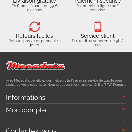
Livraison gratuite
Paiement sécurisé
En France à partir de 59 €
Paiement en ligne 100%
d'achats
sécurisé
Retours faciles
Service client
Retours possibles pendant 14
Du lundi au vendredi de 9h à
jours
17h
Avec Mecadata, bénéficiez des meilleurs tarifs avec un service de qualité pour
l'achat de vos pièces moto. Nous proposons les marques : Ohlins, TRW, Remus ...
Informations
Mon compte
Contactez-nous