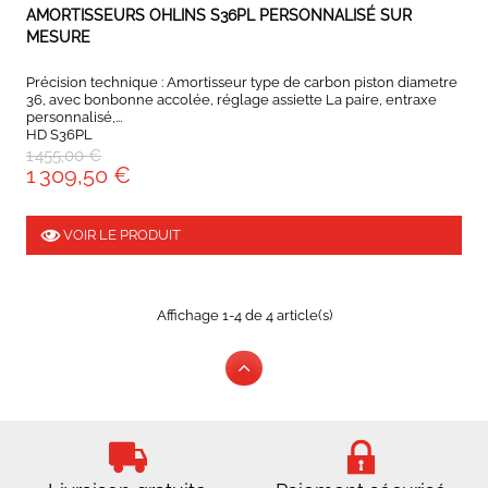
EXPEDIÉ SOUS 5 À 10 JOURS
AMORTISSEURS OHLINS S36PL PERSONNALISÉ SUR
MESURE
Précision technique : Amortisseur type de carbon piston diametre
36, avec bonbonne accolée, réglage assiette La paire, entraxe
personnalisé,...
HD S36PL
1 455,00 €
1 309,50 €
VOIR LE PRODUIT
Affichage 1-4 de 4 article(s)