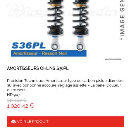
EXPEDIÉ SOUS 5 À 10 JOURS
AMORTISSEURS OHLINS S36PL
Précision Technique : Amortisseur type de carbon piston diametre
36, avec bonbonne accolée, réglage assiette. - La paire Couleur
du ressort...
HD 907
1 133,80 €
1 020,42 €
VOIR LE PRODUIT