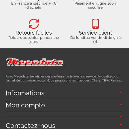
En France à partir de 59 €
Paiement en ligne 100%
d'achats
sécurisé
Retours faciles
Service client
Retours possibles pendant 14
Du lundi au vendredi de 9h à
jours
17h
Avec Mecadata, bénéficiez des meilleurs tarifs avec un service de qualité pour
l'achat de vos pièces moto. Nous proposons les marques : Ohlins, TRW, Remus ...
Informations
Mon compte
Contactez-nous