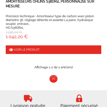
AMORTISSEURS OHLINS S36DR1L PERSONNALISÉ SUR
MESURE
Précision technique : Amortisseur type de carbon avec piston
diametre 36, réglage détente et assiette La paire, hydralique
souple, entraxe...
HD S36DR1L
1 158,00 €
1 042,20 €
VOIR LE PRODUIT
Affichage 1-2 de 2 article(s)
Livraison gratuite
Paiement sécurisé