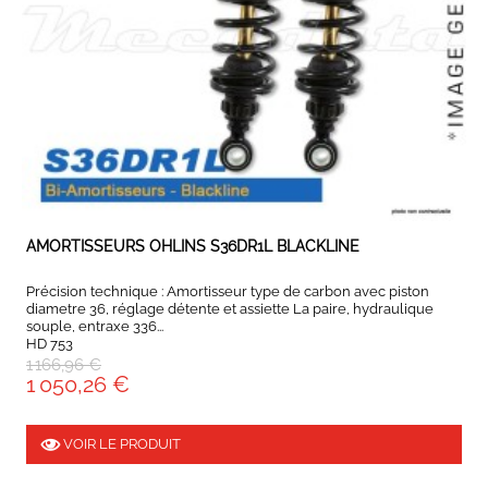
EXPEDIÉ SOUS 5 À 10 JOURS
AMORTISSEURS OHLINS S36DR1L BLACKLINE
Précision technique : Amortisseur type de carbon avec piston
diametre 36, réglage détente et assiette La paire, hydraulique
souple, entraxe 336...
HD 753
1 166,96 €
1 050,26 €
VOIR LE PRODUIT