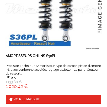
EXPEDIÉ SOUS 5 À 10 JOURS
AMORTISSEURS OHLINS S36PL
Précision Technique : Amortisseur type de carbon piston diametre
36, avec bonbonne accolée, réglage assiette. - La paire Couleur
du ressort...
HD 907
1 133,80 €
1 020,42 €
VOIR LE PRODUIT