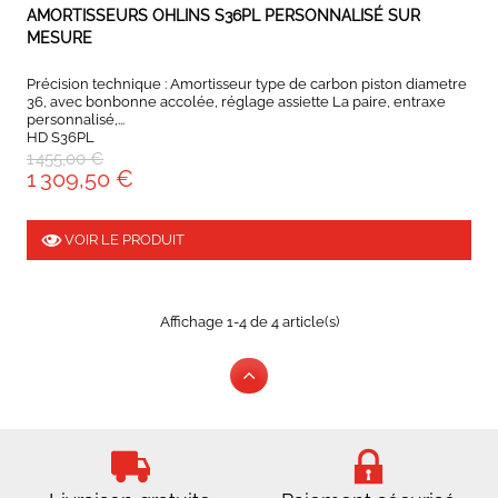
EXPEDIÉ SOUS 5 À 10 JOURS
AMORTISSEURS OHLINS S36PL PERSONNALISÉ SUR
MESURE
Précision technique : Amortisseur type de carbon piston diametre
36, avec bonbonne accolée, réglage assiette La paire, entraxe
personnalisé,...
HD S36PL
1 455,00 €
1 309,50 €
VOIR LE PRODUIT
Affichage 1-4 de 4 article(s)