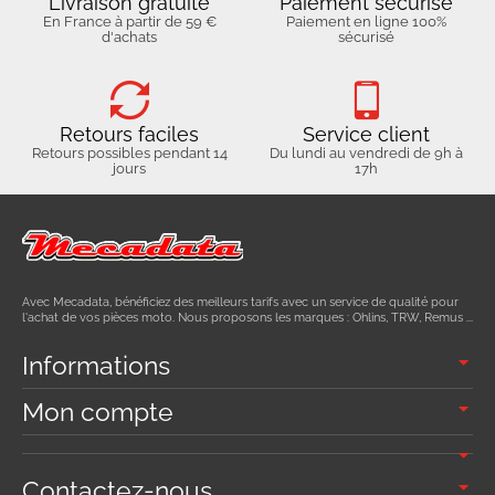
Livraison gratuite
Paiement sécurisé
En France à partir de 59 €
Paiement en ligne 100%
d'achats
sécurisé
Retours faciles
Service client
Retours possibles pendant 14
Du lundi au vendredi de 9h à
jours
17h
Avec Mecadata, bénéficiez des meilleurs tarifs avec un service de qualité pour
l'achat de vos pièces moto. Nous proposons les marques : Ohlins, TRW, Remus ...
Informations
Mon compte
Contactez-nous