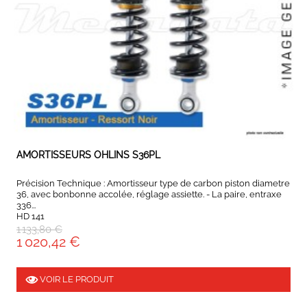
EXPEDIÉ SOUS 5 À 10 JOURS
AMORTISSEURS OHLINS S36PL
Précision Technique : Amortisseur type de carbon piston diametre
36, avec bonbonne accolée, réglage assiette. - La paire, entraxe
336...
HD 141
1 133,80 €
1 020,42 €
VOIR LE PRODUIT