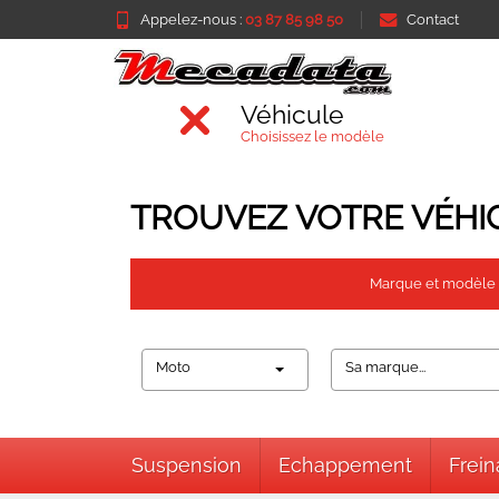
Appelez-nous :
03 87 85 98 50
Contact
Véhicule
Choisissez le modèle
TROUVEZ VOTRE VÉHI
Marque et modèle
Moto
Sa marque...
Suspension
Echappement
Frei