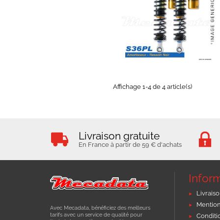
EXPEDIÉ SOUS 5 À 10 JOURS
Affichage 1-4 de 4 article(s)
Livraison gratuite
En France à partir de 59 € d'achats
Infor
Livraiso
Mention
Avec Mecadata, bénéficiez des meilleurs
tarifs avec un service de qualité pour
Conditi