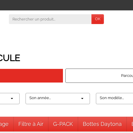
OK
CULE
Parcou
Son année...
Son modèle...
nage
Filtre à Air
G-PACK
Bottes Daytona