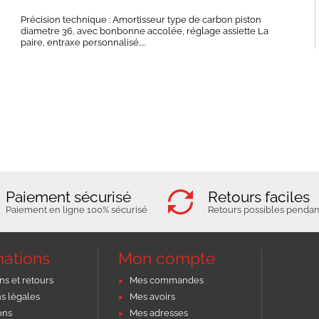
Précision technique : Amortisseur type de carbon piston
diametre 36, avec bonbonne accolée, réglage assiette La
paire, entraxe personnalisé,...
Paiement sécurisé
Retours faciles
Paiement en ligne 100% sécurisé
Retours possibles pendant
mations
Mon compte
ns et retours
Mes commandes
s légales
Mes avoirs
ons
Mes adresses