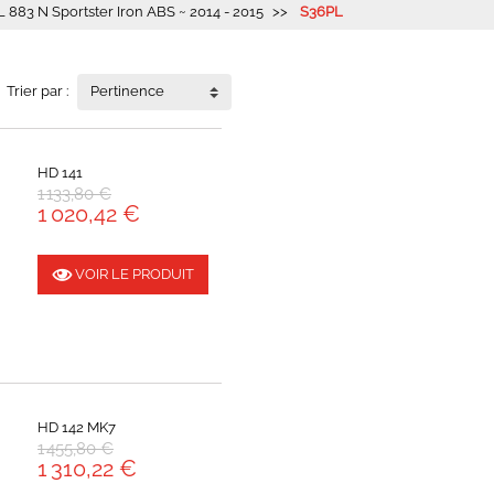
 883 N Sportster Iron ABS ~ 2014 - 2015
S36PL
Trier par :
Pertinence
HD 141
1 133,80 €
1 020,42 €
VOIR LE PRODUIT
HD 142 MK7
1 455,80 €
1 310,22 €