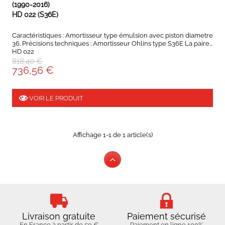
(1990-2016)
HD 022 (S36E)
Caractéristiques : Amortisseur type émulsion avec piston diametre
36. Précisions techniques : Amortisseur Ohlins type S36E La paire...
HD 022
818,40 €
736,56 €
VOIR LE PRODUIT
Affichage 1-1 de 1 article(s)
Livraison gratuite
Paiement sécurisé
En France à partir de 59 €
Paiement en ligne 100%