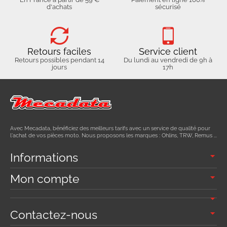
d'achats
sécurisé
Retours faciles
Service client
Retours possibles pendant 14
Du lundi au vendredi de 9h à
jours
17h
Avec Mecadata, bénéficiez des meilleurs tarifs avec un service de qualité pour
l'achat de vos pièces moto. Nous proposons les marques : Ohlins, TRW, Remus ...
Informations
Mon compte
Contactez-nous