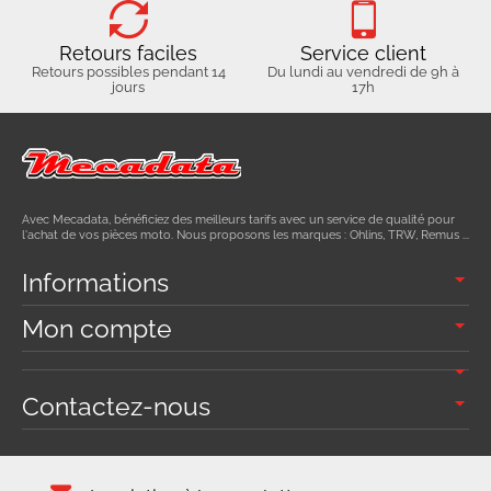
Retours faciles
Service client
Retours possibles pendant 14
Du lundi au vendredi de 9h à
jours
17h
Avec Mecadata, bénéficiez des meilleurs tarifs avec un service de qualité pour
l'achat de vos pièces moto. Nous proposons les marques : Ohlins, TRW, Remus ...
Informations
Mon compte
Contactez-nous