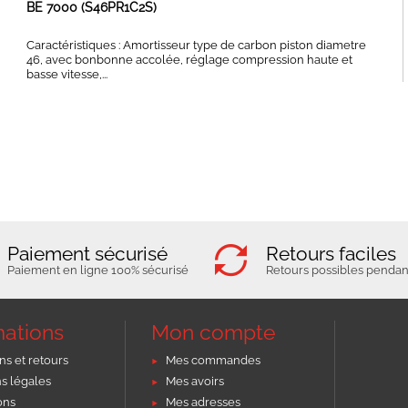
BE 7000 (S46PR1C2S)
Caractéristiques : Amortisseur type de carbon piston diametre
46, avec bonbonne accolée, réglage compression haute et
basse vitesse,...
Paiement sécurisé
Retours faciles
Paiement en ligne 100% sécurisé
Retours possibles pendant
mations
Mon compte
ns et retours
Mes commandes
s légales
Mes avoirs
ons
Mes adresses