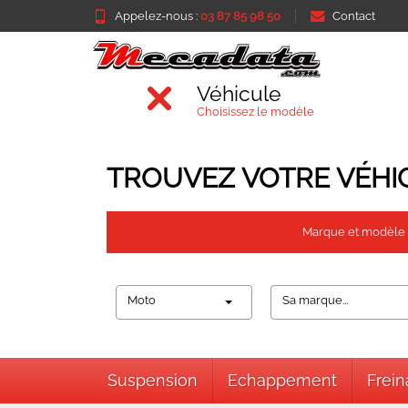
Appelez-nous :
03 87 85 98 50
Contact
Véhicule
Choisissez le modèle
TROUVEZ VOTRE VÉHI
Marque et modèle
Moto
Sa marque...
Suspension
Echappement
Frei