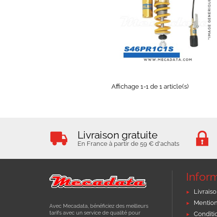
EXPEDIÉ SOUS 5 À 10 JOURS
Affichage 1-1 de 1 article(s)
Livraison gratuite
En France à partir de 59 € d'achats
Infor
Livraiso
Mention
Avec Mecadata, bénéficiez des meilleurs
tarifs avec un service de qualité pour
Conditi