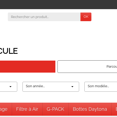
OK
CULE
Parcou
Son année...
Son modèle...
nage
Filtre à Air
G-PACK
Bottes Daytona