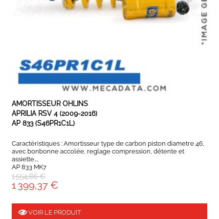
EXPEDIÉ SOUS 5 À 10 JOURS
AMORTISSEUR OHLINS
APRILIA RSV 4 (2009-2016)
AP 833 (S46PR1C1L)
Caractéristiques : Amortisseur type de carbon piston diametre 46,
avec bonbonne accolée, reglage compression, détente et
assiette....
AP 833 MK7
1 554,86 €
1 399,37 €
VOIR LE PRODUIT