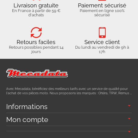
Livraison gratuite
Paiement sécurisé
En France à partir de 59 €
Paiement en ligne 100%
d'achats
sécurisé
Retours faciles
Service client
Retours possibles pendant 14
Du lundi au vendredi de 9h à
jours
17h
Avec Mecadata, bénéficiez des meilleurs tarifs avec un service de qualité pour
l'achat de vos pièces moto. Nous proposons les marques : Ohlins, TRW, Remus ...
Informations
Mon compte