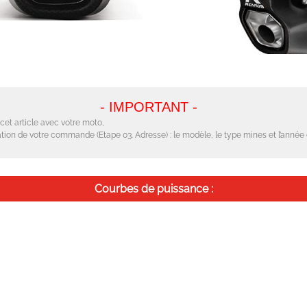
- IMPORTANT -
cet article avec votre moto,
tion de votre commande (Etape 03. Adresse) : le modèle, le type mines et l’année de
Courbes de puissance :