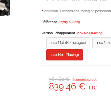
Attention : Les versions Racing ne possèdent
✱
Référence
82783 088625
Version Echappement
Inox Noir (Racing)
Inox Mat (Homologué)
Inox Noi
Inox Noir (Racing)
987,60 €
Économisez 15%
839,46 €
TTC