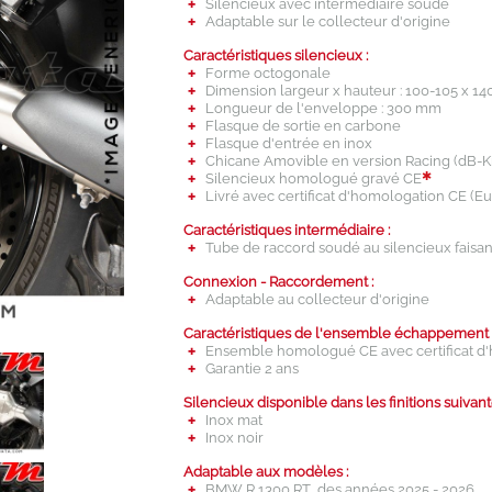
Silencieux avec intermédiaire soudé
Adaptable sur le collecteur d'origine
Caractéristiques silencieux :
Forme octogonale
Dimension largeur x hauteur : 100-105 x 1
Longueur de l'enveloppe : 300 mm
Flasque de sortie en carbone
Flasque d'entrée en inox
Chicane Amovible en version Racing (dB-Ki
✱
Silencieux homologué gravé CE
Livré avec certificat d'homologation CE (Eu
Caractéristiques intermédiaire :
Tube de raccord soudé au silencieux faisant
Connexion - Raccordement :
Adaptable au collecteur d'origine
Caractéristiques de l'ensemble échappement 
Ensemble homologué CE avec certificat d'
Garantie 2 ans
Silencieux disponible dans les finitions suivant
Inox mat
Inox noir
Adaptable aux modèles :
BMW R 1300 RT des années 2025 - 2026