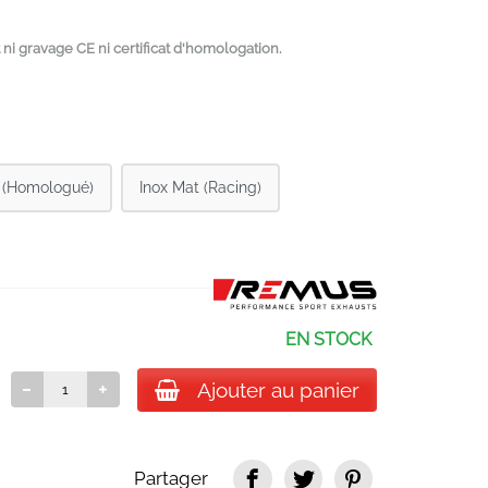
 ni gravage CE ni certificat d'homologation.
r (Homologué)
Inox Mat (Racing)
EN STOCK
Ajouter au panier
Partager