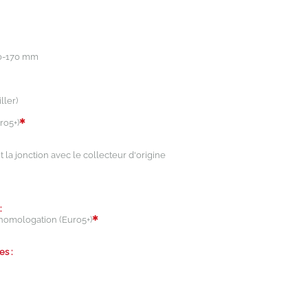
40-170 mm
ller)
✱
ro5+)
 la jonction avec le collecteur d'origine
:
✱
homologation (Euro5+)
es :