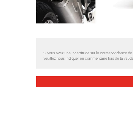
Si vous avez une incertitude sur la correspondance de 
veuillez nous indiquer en commentaire lors de la valida