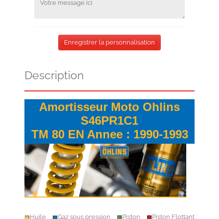
Enregistrer la personnalisation
Description
Amortisseur Moto Ohlins
S46PR1C1
TM 80 EN Annee : 1990-1993
Huile
Gaz sous pression
Piston
Piston Flottant