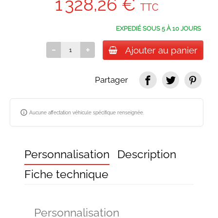
1 328,26 €
TTC
EXPEDIÉ SOUS 5 À 10 JOURS
Ajouter au panier
Partager
info_outline
Aucune affectation véhicule spécifique renseignée.
Personnalisation
Description
Fiche technique
Personnalisation