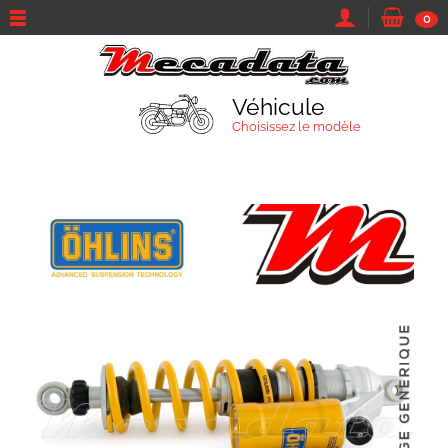
0
Véhicule
Choisissez le modèle
TROUVEZ VOTRE VÉHICULE
Marque et modèle
Parcourir tous les véhicules
Moto
Sa marque...