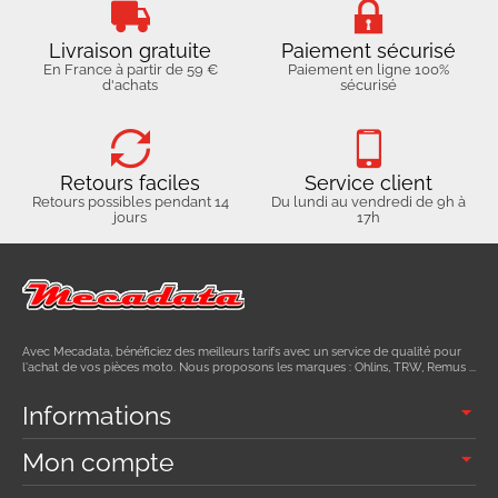
Livraison gratuite
Paiement sécurisé
En France à partir de 59 €
Paiement en ligne 100%
d'achats
sécurisé
Retours faciles
Service client
Retours possibles pendant 14
Du lundi au vendredi de 9h à
jours
17h
Avec Mecadata, bénéficiez des meilleurs tarifs avec un service de qualité pour
l'achat de vos pièces moto. Nous proposons les marques : Ohlins, TRW, Remus ...
Informations
Mon compte