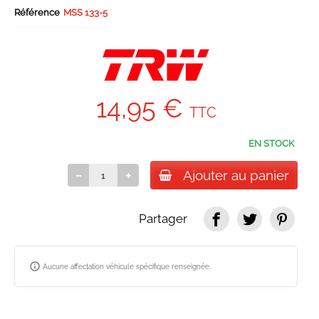
Référence
MSS 133-5
14,95 €
TTC
EN STOCK
Ajouter au panier
Partager
info_outline
Aucune affectation véhicule spécifique renseignée.