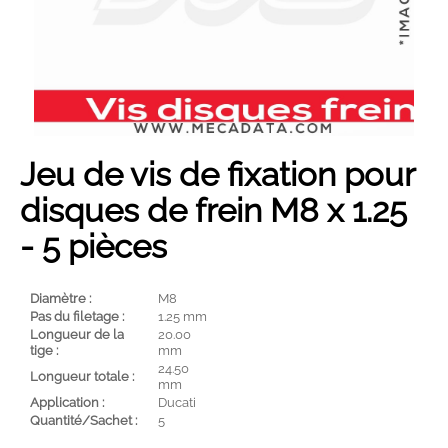
Son année...
Son modèle...
Rechercher
Jeu de vis de fixation pour
disques de frein M8 x 1.25
- 5 pièces
Diamètre :
M8
Pas du filetage :
1.25 mm
Longueur de la
20.00
tige :
mm
24.50
Longueur totale :
mm
Application :
Ducati
Quantité/Sachet :
5