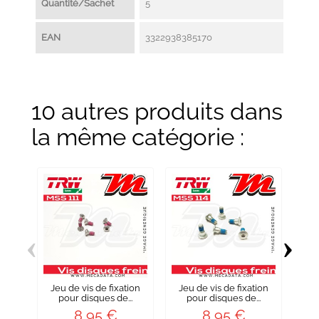
Quantité/Sachet
5
EAN
3322938385170
10 autres produits dans
la même catégorie :
‹
›
Jeu de vis de fixation
Jeu de vis de fixation
Je
pour disques de...
pour disques de...
p
8,95 €
8,95 €