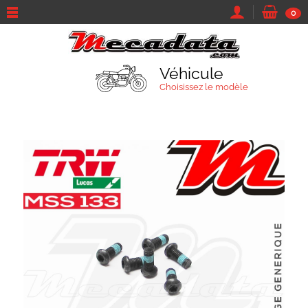
0
Véhicule
Choisissez le modèle
TROUVEZ VOTRE VÉHICULE
Marque et modèle
Parcourir tous les véhicules
Moto
Sa marque...