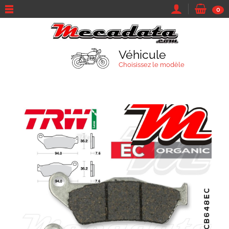
0
Véhicule
Choisissez le modèle
TROUVEZ VOTRE VÉHICULE
Marque et modèle
Parcourir tous les véhicules
Moto
Sa marque...