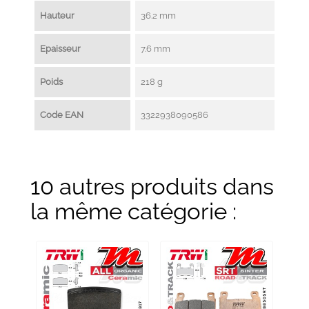
Hauteur
36.2 mm
Epaisseur
7.6 mm
Poids
218 g
Code EAN
3322938090586
10 autres produits dans
la même catégorie :