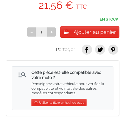
21,56 €
TTC
EN STOCK
Ajouter au panier
Partager
manage_search
Cette pièce est-elle compatible avec
votre moto ?
Renseignez votre véhicule pour vérifier la
compatibilité et voir la liste des autres
modèles correspondants.
arrow_upward
Utiliser le filtre en haut de page