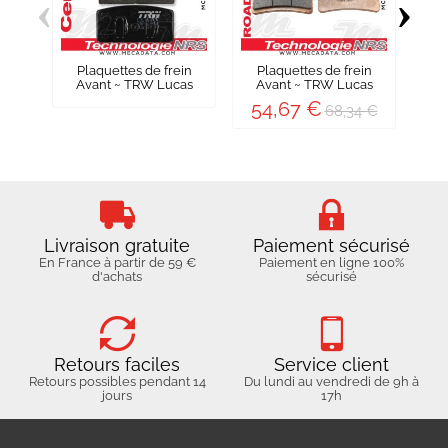
‹
›
Plaquettes de frein
Plaquettes de frein
P
Avant ~ TRW Lucas
Avant ~ TRW Lucas
A
MCB 17
MCB...
54,67 €
5
68,34 €
Livraison gratuite
Paiement sécurisé
En France à partir de 59 €
Paiement en ligne 100%
d'achats
sécurisé
Retours faciles
Service client
Retours possibles pendant 14
Du lundi au vendredi de 9h à
jours
17h