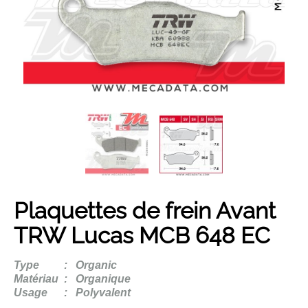
Son année...
Son modèle...
Rechercher
Plaquettes de frein Avant
TRW Lucas MCB 648 EC
Type
:
Organic
Matériau
:
Organique
Usage
:
Polyvalent