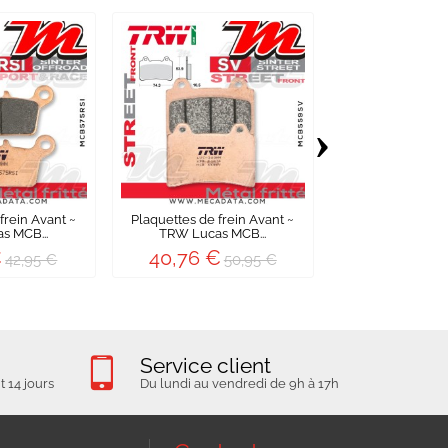
›
frein Avant ~
Plaquettes de frein Avant ~
Plaquettes de fr
s MCB...
TRW Lucas MCB...
TRW Lucas 
€
40,76 €
55,96 €
42,95 €
50,95 €
Service client
 14 jours
Du lundi au vendredi de 9h à 17h