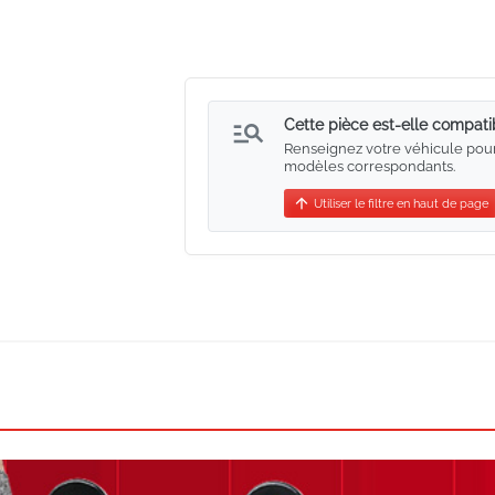
manage_search
Cette pièce est-elle compati
Renseignez votre véhicule pour vé
modèles correspondants.
arrow_upward
Utiliser le filtre en haut de page