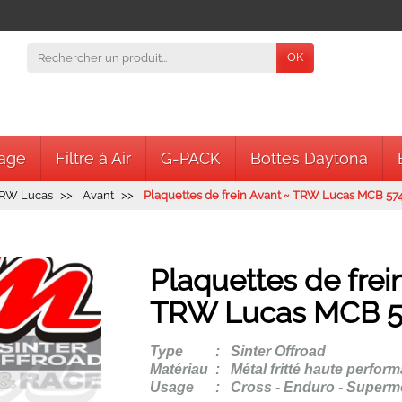
OK
nage
Filtre à Air
G-PACK
Bottes Daytona
CULE
 TRW Lucas
Avant
Plaquettes de frein Avant ~ TRW Lucas MCB 574
Parcou
Plaquettes de frei
TRW Lucas MCB 5
Son année...
Son modèle...
Type
:
Sinter Offroad
Matériau
:
Métal fritté haute perfor
Usage
:
Cross - Enduro - Superm