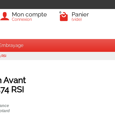
0
Mon compte
Panier
Connexion
(vide)
Embrayage
 RSI
rir tous les véhicules
n Avant
74 RSI
Rechercher
mance
otard