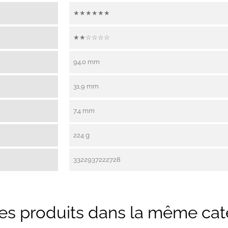
★★★★★★
★★☆☆☆☆
94.0 mm
31.9 mm
7.4 mm
224 g
3322937222728
res produits dans la même caté