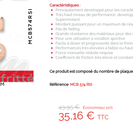
Caractéristiques :
Principalement developpé pour les caractér
Très haut niveau de performance, developp
Supermotard
Mordant puissant pour un maximum de réac
Pas de fading
Grande résistance des matériaux pour des u
Pour une utilisation à vocation sportive.
Facile à doser et progressivité dans le frei
Performances très élevées à faible ou hau
Force manuelle réduite requise
Coefficient de friction très élevé et constan
Ce produit est composé du nombre de plaquett
Référence
MCB 574 RSI
43,95 €
Économisez 20%
35,16 €
TTC