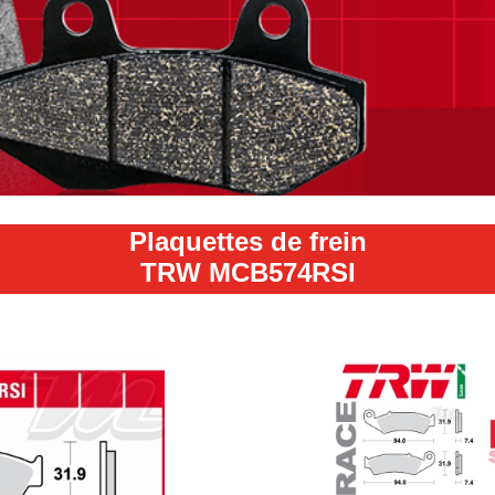
Plaquettes de frein
TRW MCB574RSI