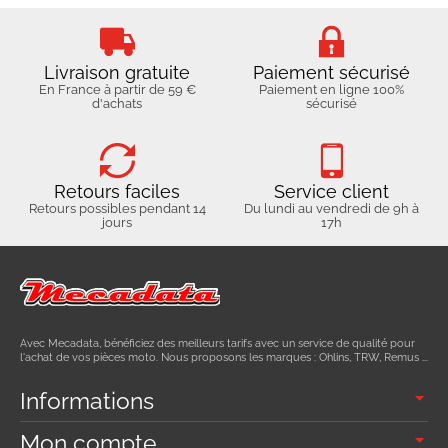
Livraison gratuite
Paiement sécurisé
En France à partir de 59 €
Paiement en ligne 100%
d'achats
sécurisé
Retours faciles
Service client
Retours possibles pendant 14
Du lundi au vendredi de 9h à
jours
17h
Avec Mecadata, bénéficiez des meilleurs tarifs avec un service de qualité pour
l'achat de vos pièces moto. Nous proposons les marques : Ohlins, TRW, Remus ...
Informations
Mon compte