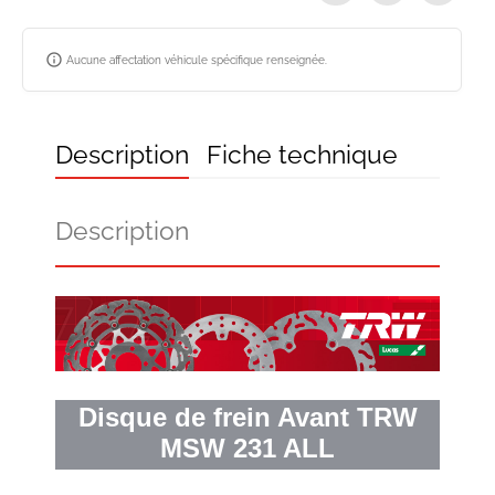
info_outline
Aucune affectation véhicule spécifique renseignée.
Description
Fiche technique
Description
Disque de frein Avant TRW
MSW 231 ALL