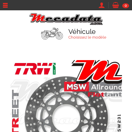
0
Véhicule
Choisissez le modèle
TROUVEZ VOTRE VÉHICULE
Marque et modèle
Parcourir tous les véhicules
Moto
Sa marque...