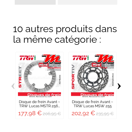
10 autres produits dans
la même catégorie :
‹
›
Disque de frein Avant ~
Disque de frein Avant ~
Dis
TRW Lucas MSTR 256...
TRW Lucas MSW 255
TRW
RAC
177,98 €
202,92 €
17
206,95 €
235,95 €