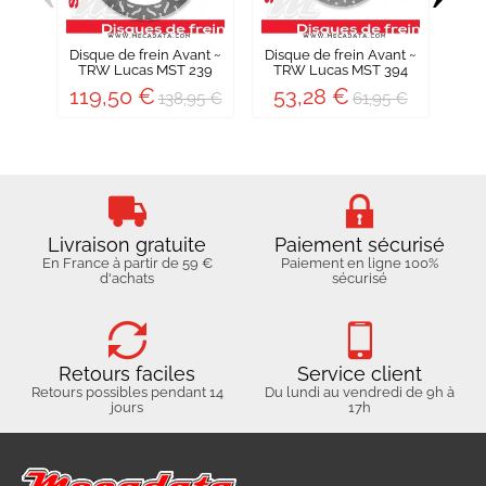
Disque de frein Avant ~
Disque de frein Avant ~
Dis
TRW Lucas MST 239
TRW Lucas MST 394
TR
RAC
ALL
119,50 €
53,28 €
19
138,95 €
61,95 €
Livraison gratuite
Paiement sécurisé
En France à partir de 59 €
Paiement en ligne 100%
d'achats
sécurisé
Retours faciles
Service client
Retours possibles pendant 14
Du lundi au vendredi de 9h à
jours
17h