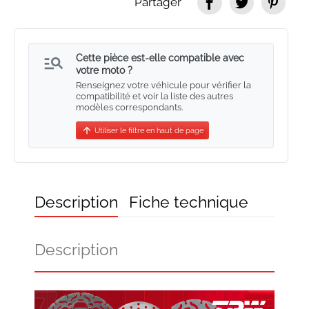
Partager
manage_search
Cette pièce est-elle compatible avec
votre moto ?
Renseignez votre véhicule pour vérifier la
compatibilité et voir la liste des autres
modèles correspondants.
arrow_upward
Utiliser le filtre en haut de page
Description
Fiche technique
Description