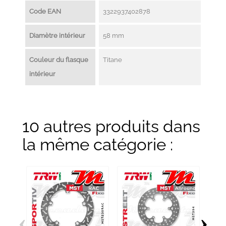
Code EAN
3322937402878
Diamètre intérieur
58 mm
Couleur du flasque
Titane
intérieur
10 autres produits dans
la même catégorie :
‹
›