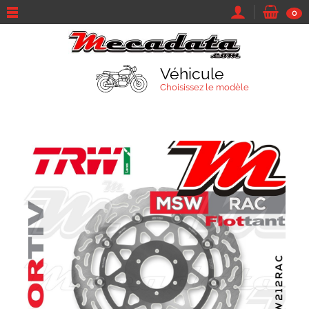
0
Véhicule
Choisissez le modèle
TROUVEZ VOTRE VÉHICULE
Marque et modèle
Parcourir tous les véhicules
Moto
Sa marque...