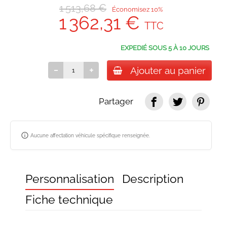
1 513,68 €
Économisez 10%
1 362,31 €
TTC
EXPEDIÉ SOUS 5 À 10 JOURS
Ajouter au panier
Partager
info_outline
Aucune affectation véhicule spécifique renseignée.
Personnalisation
Description
Fiche technique