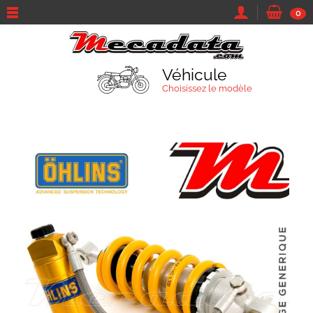
0
Véhicule
Choisissez le modèle
TROUVEZ VOTRE VÉHICULE
Marque et modèle
Parcourir tous les véhicules
Moto
Sa marque...