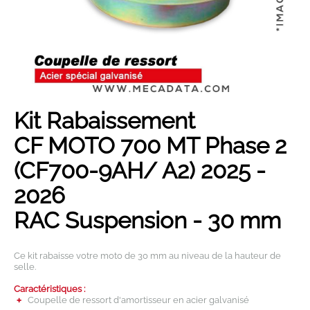
Son année...
Son modèle...
Rechercher
Kit Rabaissement
CF MOTO 700 MT Phase 2
(CF700-9AH/ A2) 2025 -
2026
RAC Suspension - 30 mm
Ce kit rabaisse votre moto de 30 mm au niveau de la hauteur de
selle.
Caractéristiques :
Coupelle de ressort d'amortisseur en acier galvanisé