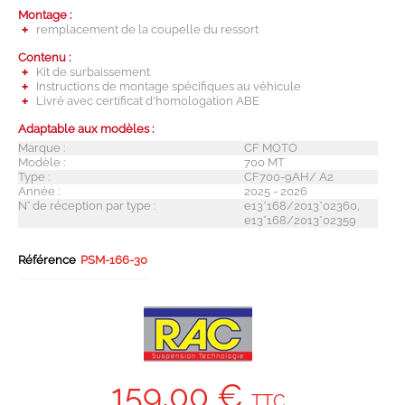
Montage :
remplacement de la coupelle du ressort
Contenu :
Kit de surbaissement
Instructions de montage spécifiques au véhicule
Livré avec certificat d'homologation ABE
Adaptable aux modèles :
Marque :
CF MOTO
Modèle :
700 MT
Type :
CF700-9AH/ A2
Année :
2025 - 2026
N° de réception par type :
e13*168/2013*02360,
e13*168/2013*02359
Référence
PSM-166-30
159,00 €
TTC