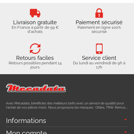
Livraison gratuite
Paiement sécurisé
En France à partir de 59 €
Paiement en ligne 100%
d'achats
sécurisé
Retours faciles
Service client
Retours possibles pendant 14
Du lundi au vendredi de 9h à
jours
17h
Avec Mecadata, bénéficiez des meilleurs tarifs avec un service de qualité pour
l'achat de vos pièces moto. Nous proposons les marques : Ohlins, TRW, Remus ...
Informations
Mon compte