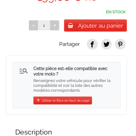
EN STOCK
Ajouter au panier
Partager
manage_search
Cette pièce est-elle compatible avec
votre moto ?
Renseignez votre véhicule pour vérifier la
compatibilité et voir la liste des autres
modèles correspondants.
arrow_upward
Utiliser le filtre en haut de page
Description