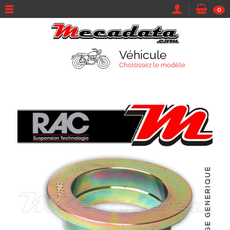
0
Véhicule
Choisissez le modèle
TROUVEZ VOTRE VÉHICULE
Marque et modèle
Parcourir tous les véhicules
Moto
Sa marque...